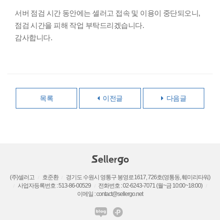
서버 점검 시간 동안에는 셀러고 접속 및 이용이 중단되오니,
점검 시간을 피해 작업 부탁드리겠습니다.
감사합니다.
목록
이전글
다음글
(주)셀러고
호준환
경기도 수원시 영통구 봉영로 1617, 726호(영통동, 훼미리타워)
/
/
사업자등록번호 : 513-86-00529
전화번호 : 02-6243-7071 (월~금 10:00~18:00)
/
/
/
이메일 : contact@sellergo.net