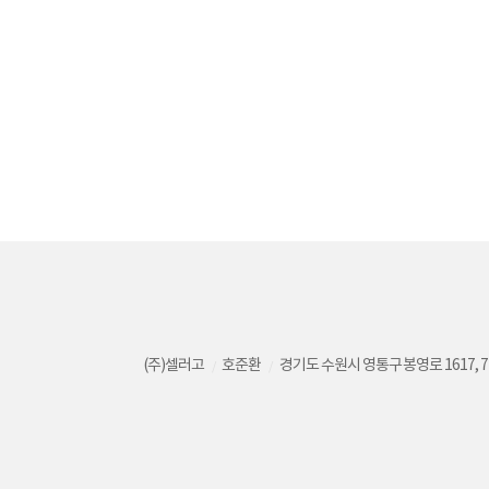
(주)셀러고
호준환
경기도 수원시 영통구 봉영로 1617, 
/
/