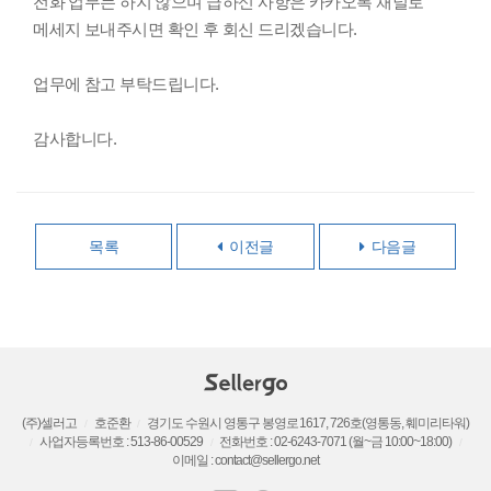
전화 업무는 하지 않으며 급하신 사항은 카카오톡 채널로
메세지 보내주시면 확인 후 회신 드리겠습니다.
업무에 참고 부탁드립니다.
감사합니다.
목록
이전글
다음글
(주)셀러고
호준환
경기도 수원시 영통구 봉영로 1617, 726호(영통동, 훼미리타워)
/
/
사업자등록번호 : 513-86-00529
전화번호 : 02-6243-7071 (월~금 10:00~18:00)
/
/
/
이메일 : contact@sellergo.net